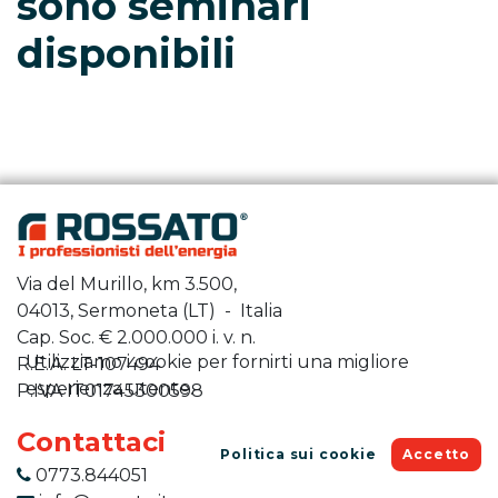
sono seminari
disponibili
Via del Murillo, km 3.500,
04013, Sermoneta (LT) - Italia
Cap. Soc. €
2.000.000
i. v. n.
Utilizziamo i cookie per fornirti una migliore
R.E.A. LT-107494
esperienza utente.
P.IVA IT01745300598
Contattaci
Politica sui cookie
Accetto
0773.844051