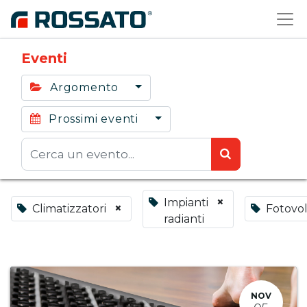
Eventi
Argomento
Prossimi eventi
×
Impianti
×
Climatizzatori
Fotovol
radianti
NOV