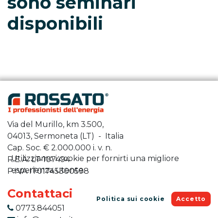
sono seminari
disponibili
Via del Murillo, km 3.500,
04013, Sermoneta (LT) - Italia
Cap. Soc. €
2.000.000
i. v. n.
Utilizziamo i cookie per fornirti una migliore
R.E.A. LT-107494
esperienza utente.
P.IVA IT01745300598
Contattaci
Politica sui cookie
Accetto
0773.844051