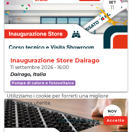
SET
11
Inaugurazione Store Dairago
11 settembre 2026
-
16:00
Dairago
,
Italia
Pompe di calore e fotovoltaico
Utilizziamo i cookie per fornirti una migliore
esperienza utente.
NOV
05
Politica sui cookie
Accetto