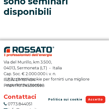
sono seminari
disponibili
Via del Murillo, km 3.500,
04013, Sermoneta (LT) - Italia
Cap. Soc. €
2.000.000
i. v. n.
Utilizziamo i cookie per fornirti una migliore
R.E.A. LT-107494
esperienza utente.
P.IVA IT01745300598
Contattaci
Politica sui cookie
Accetto
0773.844051