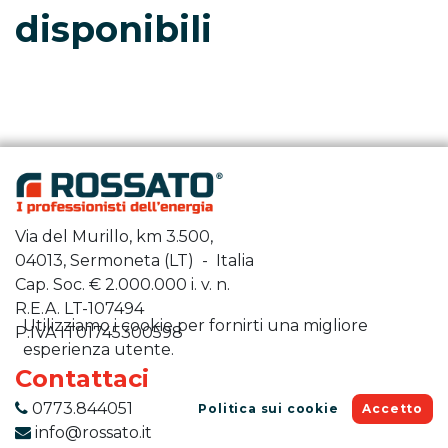
disponibili
Via del Murillo, km 3.500,
04013, Sermoneta (LT) - Italia
Cap. Soc. €
2.000.000
i. v. n.
R.E.A. LT-107494
Utilizziamo i cookie per fornirti una migliore
P.IVA IT01745300598
esperienza utente.
Contattaci
0773.844051
Politica sui cookie
Accetto
info@rossato.it