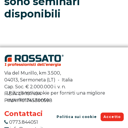
sono seminari
disponibili
Via del Murillo, km 3.500,
04013, Sermoneta (LT) - Italia
Cap. Soc. €
2.000.000
i. v. n.
Utilizziamo i cookie per fornirti una migliore
R.E.A. LT-107494
esperienza utente.
P.IVA IT01745300598
Contattaci
Politica sui cookie
Accetto
0773.844051