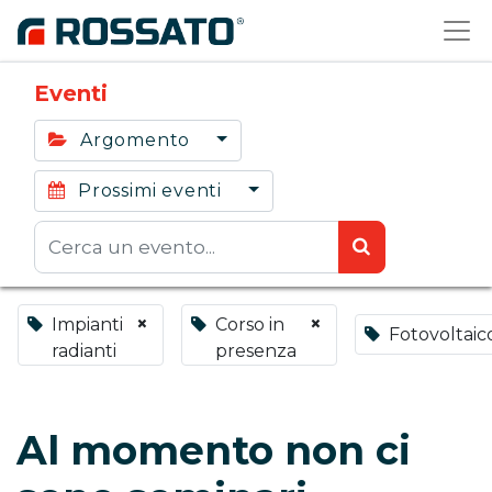
Eventi
Argomento
Prossimi eventi
×
×
Impianti
Corso in
Fotovoltaic
radianti
presenza
Al momento non ci