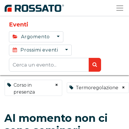
Eventi
Argomento
Prossimi eventi
×
Corso in
×
Termoregolazione
presenza
Al momento non ci