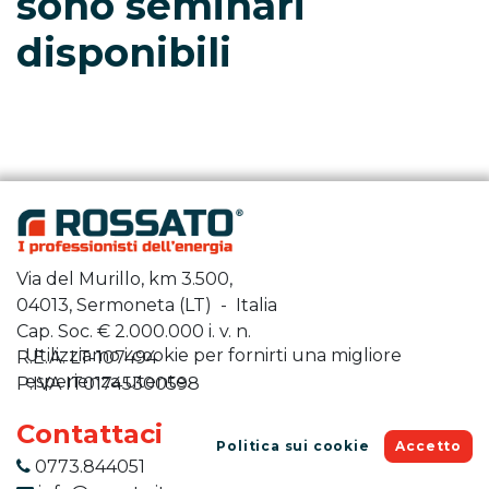
sono seminari
disponibili
Via del Murillo, km 3.500,
04013, Sermoneta (LT) - Italia
Cap. Soc. €
2.000.000
i. v. n.
Utilizziamo i cookie per fornirti una migliore
R.E.A. LT-107494
esperienza utente.
P.IVA IT01745300598
Contattaci
Politica sui cookie
Accetto
0773.844051