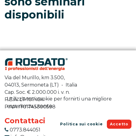
sono seminari
disponibili
Via del Murillo, km 3.500,
04013, Sermoneta (LT) - Italia
Cap. Soc. €
2.000.000
i. v. n.
Utilizziamo i cookie per fornirti una migliore
R.E.A. LT-107494
esperienza utente.
P.IVA IT01745300598
Contattaci
Politica sui cookie
Accetto
0773.844051