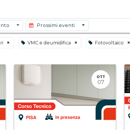
ento
Prossimi eventi
×
×
ri
VMC e deumidifica
Fotovoltaico
OTT
07