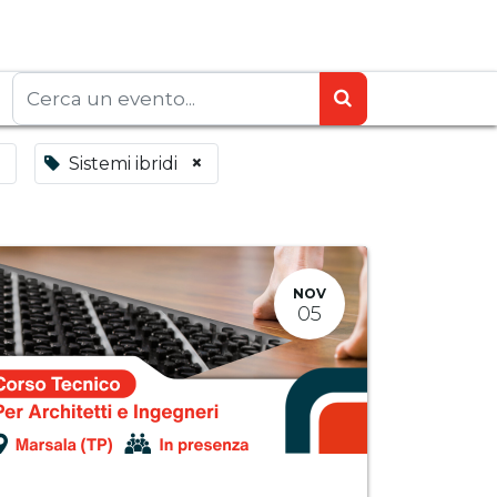
×
×
Sistemi ibridi
NOV
05