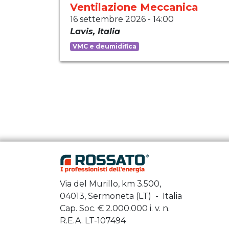
Ventilazione Meccanica
16 settembre 2026
-
14:00
Lavis
,
Italia
VMC e deumidifica
Via del Murillo, km 3.500,
04013, Sermoneta (LT) - Italia
Cap. Soc. €
2.000.000
i. v. n.
R.E.A. LT-107494