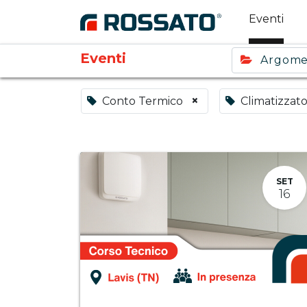
Eventi
Eventi
Argom
×
Conto Termico
Climatizzato
SET
16