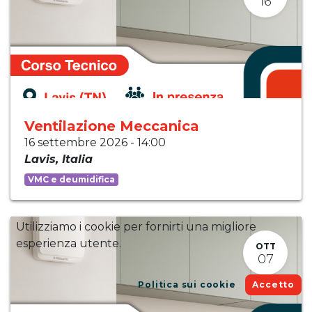
16
Ventilazione Meccanica
16 settembre 2026
-
14:00
Lavis
,
Italia
VMC e deumidifica
Utilizziamo i cookie per fornirti una migliore
esperienza utente.
OTT
07
Politica sui cookie
Accetto