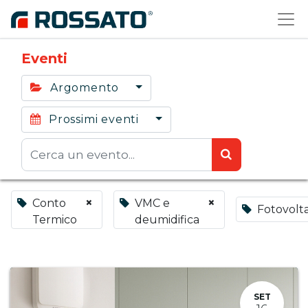
Eventi
Argomento
Prossimi eventi
×
×
Conto
VMC e
Fotovolta
Termico
deumidifica
SET