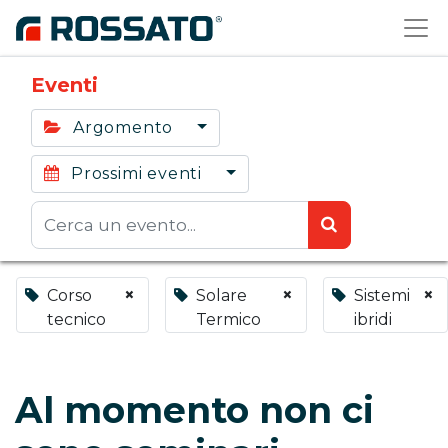
Eventi
Argomento
Prossimi eventi
×
×
×
Corso
Solare
Sistemi
tecnico
Termico
ibridi
Al momento non ci