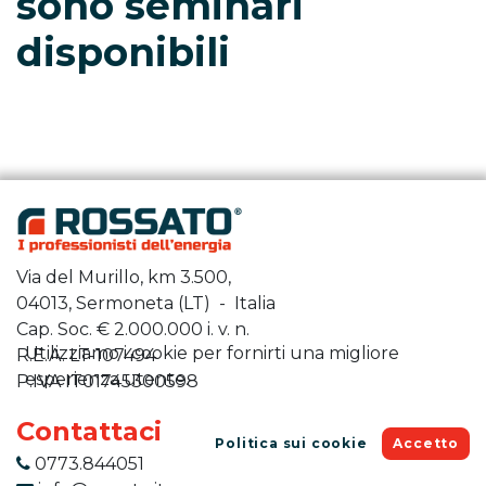
sono seminari
disponibili
Via del Murillo, km 3.500,
04013, Sermoneta (LT) - Italia
Cap. Soc. €
2.000.000
i. v. n.
Utilizziamo i cookie per fornirti una migliore
R.E.A. LT-107494
esperienza utente.
P.IVA IT01745300598
Contattaci
Politica sui cookie
Accetto
0773.844051