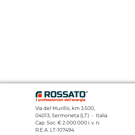
Via del Murillo, km 3.500,
04013, Sermoneta (LT) - Italia
Cap. Soc. €
2.000.000
i. v. n.
R.E.A. LT-107494