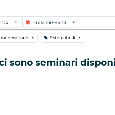
ento
Prossimi eventi
×
×
condensazione
Sistemi ibridi
i sono seminari disponi