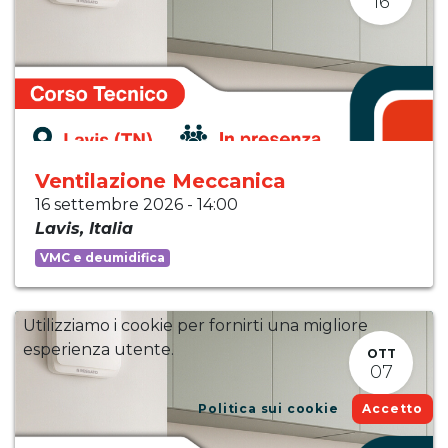
16
Ventilazione Meccanica
16 settembre 2026
-
14:00
Lavis
,
Italia
VMC e deumidifica
Utilizziamo i cookie per fornirti una migliore
esperienza utente.
OTT
07
Politica sui cookie
Accetto