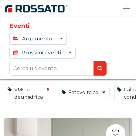
Eventi
Argomento
Prossimi eventi
×
VMC e
Calda
×
Fotovoltaico
deumidifica
cond
SET