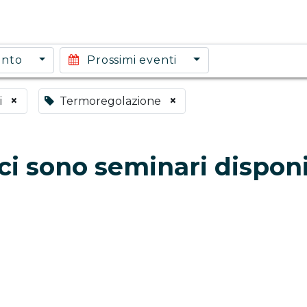
ento
Prossimi eventi
×
×
i
Termoregolazione
i sono seminari disponi