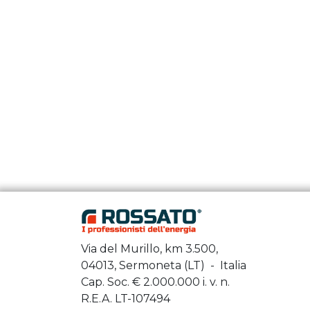
Via del Murillo, km 3.500,
04013, Sermoneta (LT) - Italia
Cap. Soc. €
2.000.000
i. v. n.
R.E.A. LT-107494