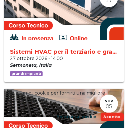
27
Sistemi HVAC per il terziario e grandi impianti
27 ottobre 2026
-
14:00
Sermoneta
,
Italia
grandi impianti
Utilizziamo i cookie per fornirti una migliore
esperienza utente.
NOV
05
Politica sui cookie
Accetto