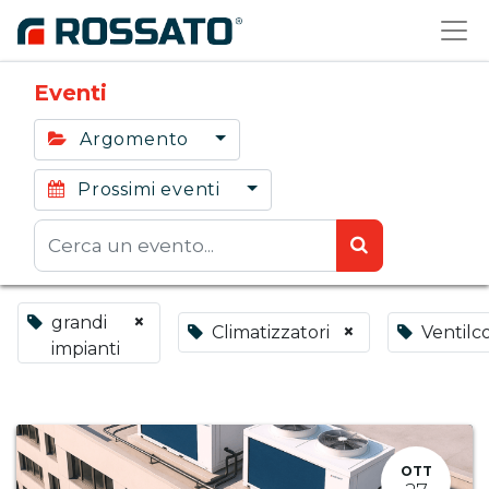
Eventi
Argomento
Prossimi eventi
×
grandi
×
Climatizzatori
Ventilc
impianti
OTT