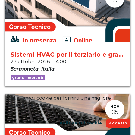
27
Sistemi HVAC per il terziario e grandi impianti
27 ottobre 2026
-
14:00
Sermoneta
,
Italia
grandi impianti
Utilizziamo i cookie per fornirti una migliore
esperienza utente.
NOV
05
Politica sui cookie
Accetto