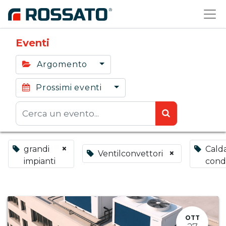
Eventi
Argomento
Prossimi eventi
×
grandi
Calda
×
Ventilconvettori
impianti
cond
OTT