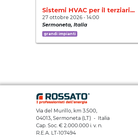
Sistemi HVAC per il terziario e grandi impianti
27 ottobre 2026
-
14:00
Sermoneta
,
Italia
grandi impianti
Via del Murillo, km 3.500,
04013, Sermoneta (LT) - Italia
Cap. Soc. €
2.000.000
i. v. n.
R.E.A. LT-107494