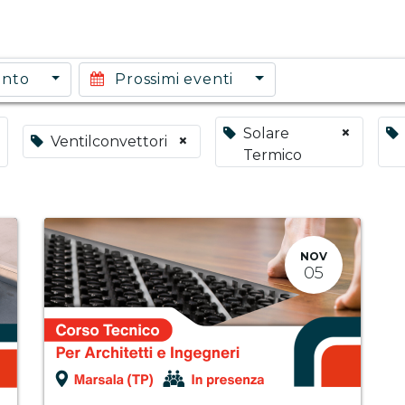
ento
Prossimi eventi
×
Solare
×
Ventilconvettori
Termico
NOV
05