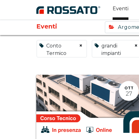
Eventi
Eventi
Argom
×
×
Conto
grandi
Termico
impianti
OTT
27