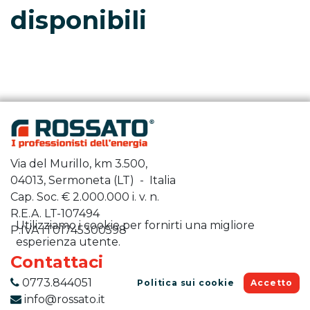
disponibili
Via del Murillo, km 3.500,
04013, Sermoneta (LT) - Italia
Cap. Soc. €
2.000.000
i. v. n.
R.E.A. LT-107494
Utilizziamo i cookie per fornirti una migliore
P.IVA IT01745300598
esperienza utente.
Contattaci
0773.844051
Politica sui cookie
Accetto
info@rossato.it