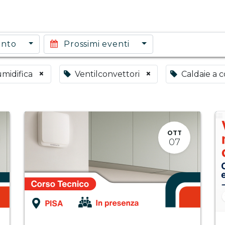
ento
Prossimi eventi
×
×
midifica
Ventilconvettori
Caldaie a 
OTT
07