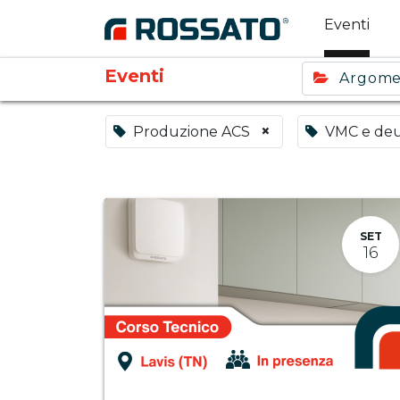
Eventi
Eventi
Argom
×
Produzione ACS
VMC e deu
SET
16