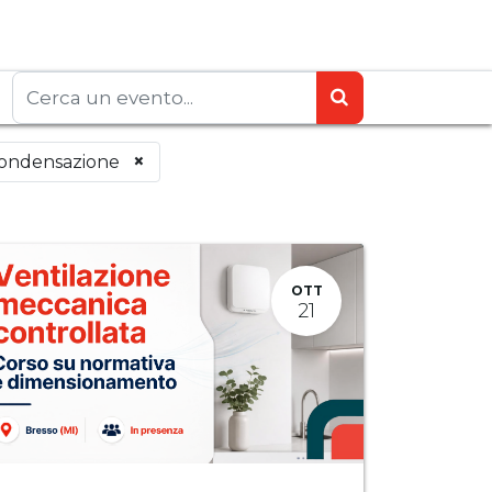
×
condensazione
OTT
21