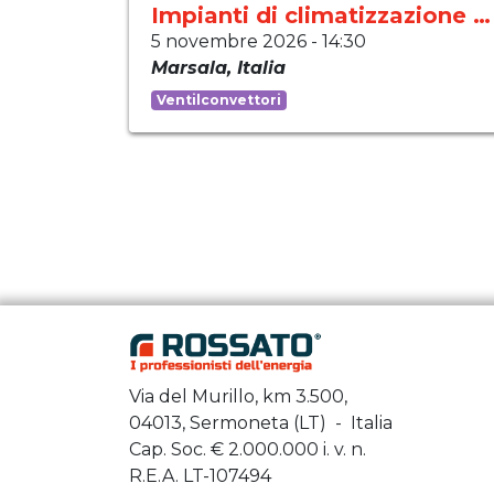
Impianti di climatizzazione moderni
5 novembre 2026
-
14:30
Marsala
,
Italia
Ventilconvettori
Via del Murillo, km 3.500,
04013, Sermoneta (LT) - Italia
Cap. Soc. €
2.000.000
i. v. n.
R.E.A. LT-107494