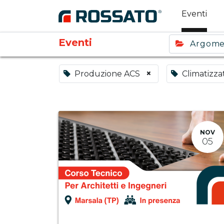
Eventi
Eventi
Argom
×
Produzione ACS
Climatizza
NOV
05