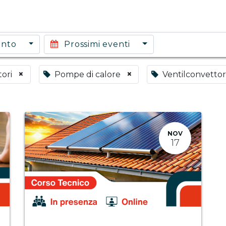
ento
Prossimi eventi
×
×
tori
Pompe di calore
Ventilconvettor
NOV
17