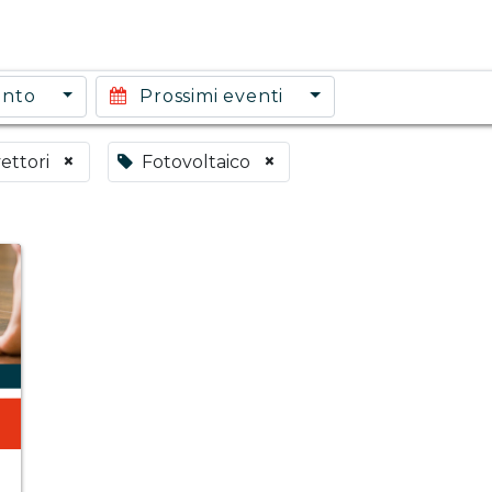
ento
Prossimi eventi
×
×
ettori
Fotovoltaico