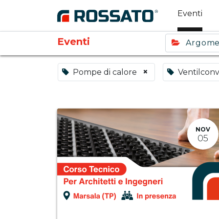
Eventi
Eventi
Argom
×
Pompe di calore
Ventilconv
NOV
05