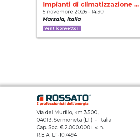
Impianti di climatizzazione moderni
5 novembre 2026
-
14:30
Marsala
,
Italia
Ventilconvettori
Via del Murillo, km 3.500,
04013, Sermoneta (LT) - Italia
Cap. Soc. €
2.000.000
i. v. n.
R.E.A. LT-107494