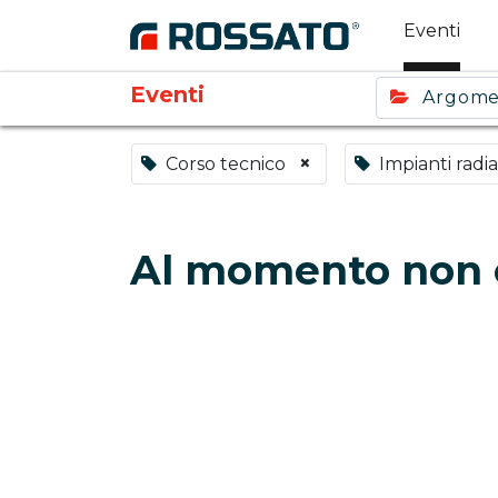
Eventi
Eventi
Argom
×
Corso tecnico
Impianti radia
Al momento non c