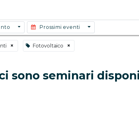
ento
Prossimi eventi
×
×
nti
Fotovoltaico
i sono seminari disponi