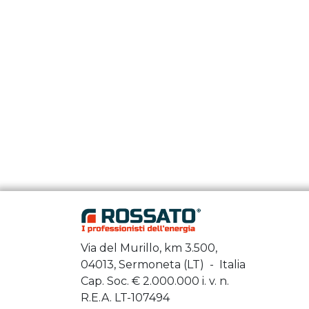
Via del Murillo, km 3.500,
04013, Sermoneta (LT) - Italia
Cap. Soc. €
2.000.000
i. v. n.
R.E.A. LT-107494