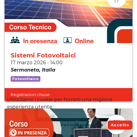
17
Sistemi Fotovoltaici
17 marzo 2026
-
14:00
Sermoneta
,
Italia
Fotovoltaico
Registrazioni chiuse
Utilizziamo i cookie per fornirti una migliore
esperienza utente.
GIU
Politica sui cookie
Accetto
26