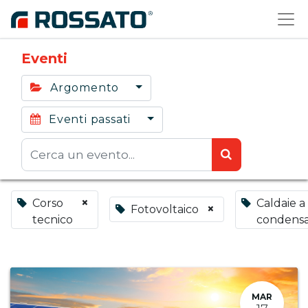
Eventi
Argomento
Eventi passati
×
Corso
Caldaie a
×
Fotovoltaico
tecnico
condensa
MAR