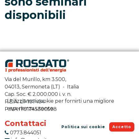
sono seminari
disponibili
Via del Murillo, km 3.500,
04013, Sermoneta (LT) - Italia
Cap. Soc. €
2.000.000
i. v. n.
Utilizziamo i cookie per fornirti una migliore
R.E.A. LT-107494
esperienza utente.
P.IVA IT01745300598
Contattaci
Politica sui cookie
Accetto
0773.844051