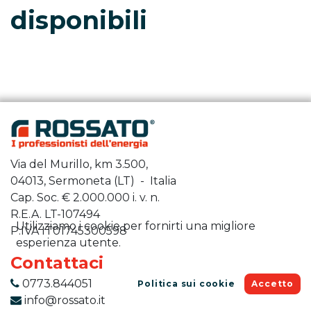
disponibili
Via del Murillo, km 3.500,
04013, Sermoneta (LT) - Italia
Cap. Soc. €
2.000.000
i. v. n.
R.E.A. LT-107494
Utilizziamo i cookie per fornirti una migliore
P.IVA IT01745300598
esperienza utente.
Contattaci
0773.844051
Politica sui cookie
Accetto
info@rossato.it