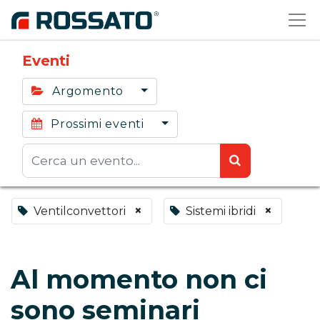
Eventi
Argomento
Prossimi eventi
×
×
Ventilconvettori
Sistemi ibridi
Al momento non ci
sono seminari