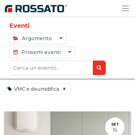
Eventi
Argomento
Prossimi eventi
×
VMC e deumidifica
SET
16