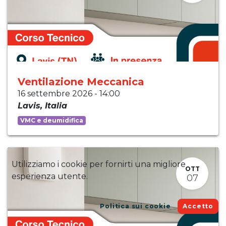
Ventilazione Meccanica
16 settembre 2026
-
14:00
Lavis
,
Italia
VMC e deumidifica
Utilizziamo i cookie per fornirti una migliore
OTT
esperienza utente.
07
Politica sui cookie
Accetto